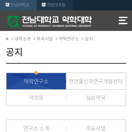
전남대학교
전남대포털
대학소개
부속시설
약학연구소
공지
공지
약학연구소
천연물신약연구개발센터
약초원
실습약국
연구소 소개
주요사업