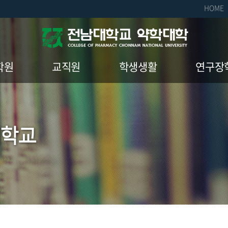
HOME
학원
교직원
학생생활
연구장
입학안내
교수
학생회
연구장
교육과정
직원
동아리
연구장학
대학교
약학과 내규
조교
소모임
ate Admission
명예교수