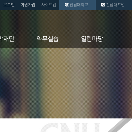
로그인
회원가입
사이트맵
전남대학교
전남대포털
학재단
약무실습
열린마당
학재단
실무실습소개
공지사항
재단 공고
실무실습 게시판
학부자료실
대학원자료실
취업자료실
소식지
학교소식
공동기기 예약