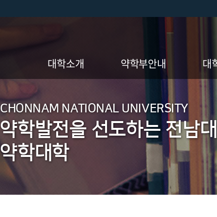
대학소개
약학부안내
대
인사말
약학부 소개
CHONNAM NATIONAL UNIVERSITY
교육 미션, 비전,
전공진입방법 및 요건
약학발전을 선도하는 전남
핵심가치
장학제도
연혁
약학대학
졸업자격인정기준
Gradu
현황
졸업 후 진로
부속시설
교육과정
조직도 및 보직자
교육과정 이수체계도