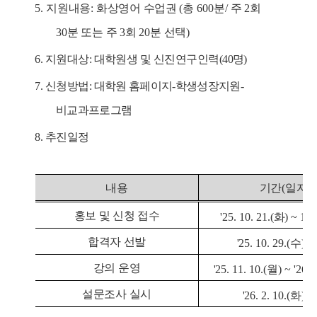
5.
지원내용
:
화상영어 수업권
(
총
600
분
/
주
2
회
30
분 또는 주
3
회
20
분 선택
)
6.
지원대상
:
대학원생 및 신진연구인력
(40
명
)
7.
신청방법
:
대학원 홈페이지
-
학생성장지원
-
비교과프로그램
8.
추진일정
내용
기간
(
일자
)
홍보 및 신청 접수
'
25. 10. 21.(
화
) ~ 10.
합격자 선발
'
25. 10. 29.(
수
) 1
강의 운영
'
25. 11. 10.(
월
) ~
'
26. 1
설문조사 실시
'
26. 2. 10.(
화
)
까