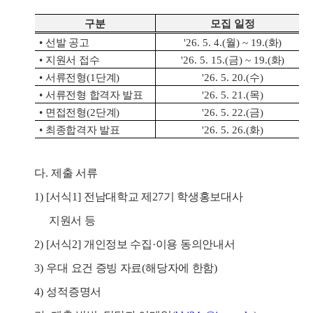
구분
모집 일정
•
선발 공고
'26. 5. 4.(
월
) ~ 19.(
화
)
•
지원서 접수
'26. 5. 15.(
금
) ~ 19.(
화
)
•
서류전형
(1
단계
)
'26. 5. 20.(
수
)
•
서류전형 합격자 발표
'26. 5. 21.(
목
)
•
면접전형
(2
단계
)
'26. 5. 22.(
금
)
•
최종합격자 발표
'26. 5. 26.(
화
)
다
.
제출 서류
1) [
서식
1]
전남대학교 제
27
기 학생홍보대사
지원서 등
2) [
서식
2]
개인정보 수집
·
이용 동의안내서
3)
우대 요건 증빙 자료
(
해당자에 한함
)
4)
성적증명서