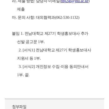
라
.
제출 방법
:
담당자 이메일
(
hhj24s@jnu.ac.kr
)
제출
마
.
문의 사항
:
대외협력과
(062-530-1132)
붙임
1.
전남대학교 제
27
기 학생홍보대사 추가
선발 공고문
1
부
.
2. [
서식
1]
전남대학교 제
27
기 학생홍보대사
지원서 등
1
부
.
3. [
서식
2]
개인정보 수집
·
이용 동의안내서
1
부
.
끝
.
첨부파일