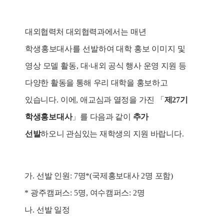
대외협력처 대외협력과
에서는 매년
학생홍보대사를 선발하여 대학 홍보 이미지 및
영상 모델 활동
,
대
·
내외 공식 행사 운영 지원 등
다양한 활동을 통해 우리 대학을 홍보하고
있습니다
.
이에
,
애교심과 열정을 가진
「
제
27
기
학생홍보대사
」
를 다음과 같이
추가
선발
하오니
관심있는 재학생의 지원 바랍니다.
가
.
선발 인원
: 7
명
*(
국제홍보대사
2
명 포함
)
*
광주캠퍼스
: 5
명
,
여수캠퍼스
: 2
명
나
.
선발 일정